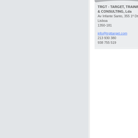
TRGT - TARGET, TRAIN
& CONSULTING, Lda
Av Infante Santo, 355 1º Dt
Lisboa
1350-181
info@trg
ttarget.
com
213 930 380
938 755 519