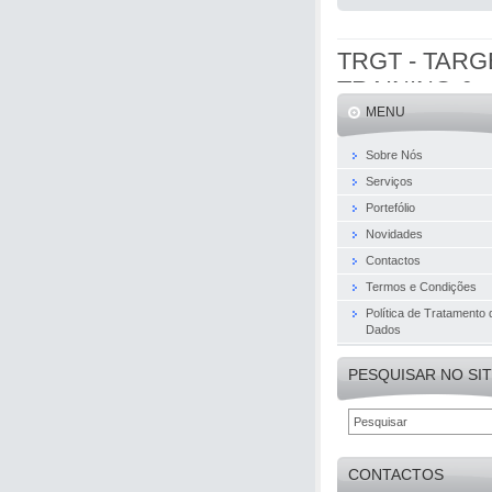
TRGT - TARG
TRAINING &
MENU
CONSULTING
Lda
Sobre Nós
Serviços
Portefólio
Novidades
Contactos
Termos e Condições
Política de Tratamento 
Dados
PESQUISAR NO SI
CONTACTOS