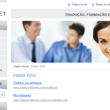
Página inicial
Mapa do sit
ET
TRADUÇÃO, FORMAÇÃO E
,
Página inicial
|
Feeds RSS
de
Feeds RSS
Todos os artigos
TE
https://www.trgttarget.com/rss/all.xml
Novidades
https://www.trgttarget.com/rss/novidades.xml