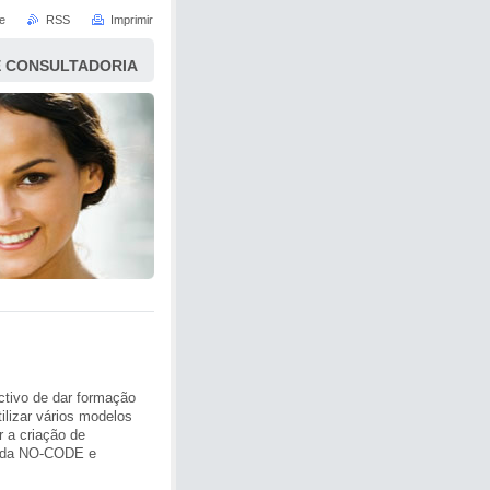
e
RSS
Imprimir
 CONSULTADORIA
ivo de dar formação
ilizar vários modelos
r a criação de
izada NO-CODE e