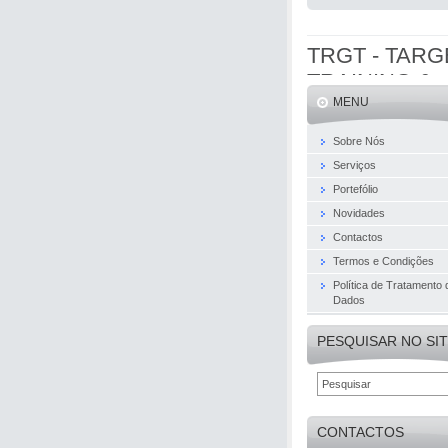
TRGT - TARG
TRAINING &
MENU
CONSULTING
Lda
Sobre Nós
Serviços
Portefólio
Novidades
Contactos
Termos e Condições
Política de Tratamento 
Dados
PESQUISAR NO SI
CONTACTOS