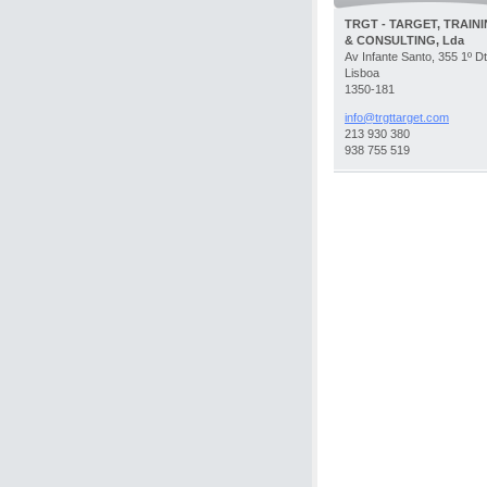
TRGT - TARGET, TRAIN
& CONSULTING, Lda
Av Infante Santo, 355 1º Dt
Lisboa
1350-181
info@trg
ttarget.
com
213 930 380
938 755 519