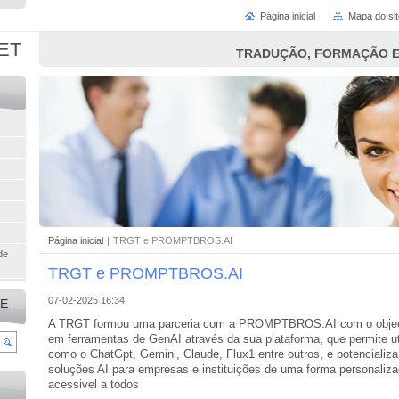
Página inicial
Mapa do sit
ET
TRADUÇÃO, FORMAÇÃO E
,
Página inicial
|
TRGT e PROMPTBROS.AI
de
TRGT e PROMPTBROS.AI
07-02-2025 16:34
TE
A TRGT formou uma parceria com a PROMPTBROS.AI com o object
em ferramentas de GenAI através da sua plataforma, que permite ut
como o ChatGpt, Gemini, Claude, Flux1 entre outros, e potencializa
soluções AI para empresas e instituições de uma forma personal
acessivel a todos